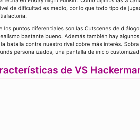
 fecha en Friday Night Funkin'. Como dijimos las 3 canc
vel de dificultad es medio, por lo que todo tipo de ju
isfactoria.
de los puntos diferenciales son las Cutscenes de diálog
de realismo bastante bueno. Además también hay alguno
la batalla contra nuestro rival cobre más interés. Sob
nds personalizados, una pantalla de inicio customizada
racterísticas de VS Hackerm