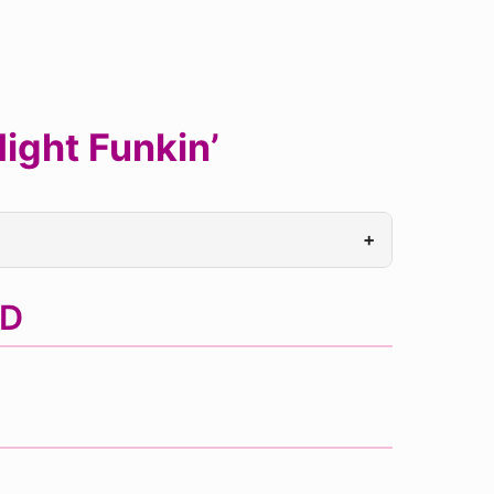
ight Funkin’
+
OD