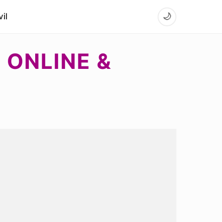
il
🌙
 ONLINE &