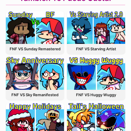
FNF VS Starving Artist
FNF VS Sunday Remastered
FNF VS Sky Remanifested
FNF VS Huggy Wuggy