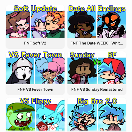
FNF The Date WEEK - Whitty and Carol
FNF Soft V2
FNF VS Fever Town
FNF VS Sunday Remastered