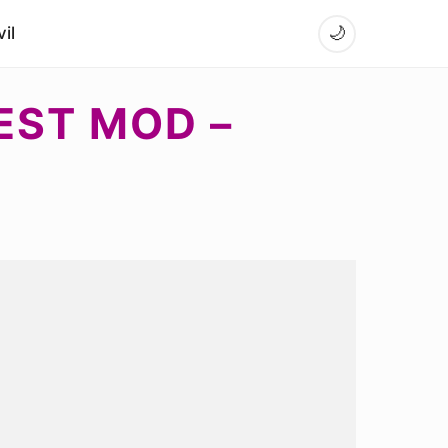
il
🌙
EST MOD –