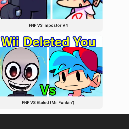
FNF VS Impostor V4
FNF VS Eteled (Mii Funkin')