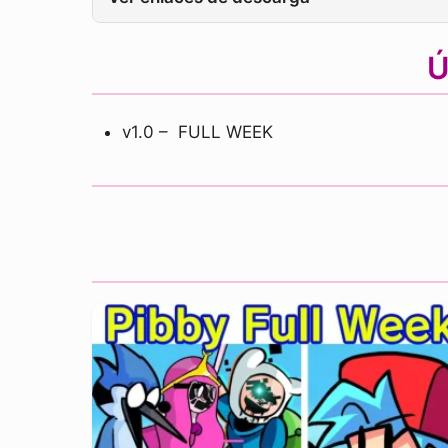
Ú
v1.0 – FULL WEEK