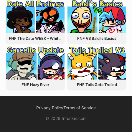
FNF The Date WEEK - Whitty and Carol
FNF VS Baldi's Basics
FNF Hazy River
FNF Tails Gets Trolled
Privacy Policy
Terms of Service
© 2026 fnfunkin.com