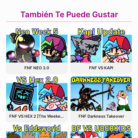
También Te Puede Gustar
FNF NEO 3.0
FNF VS KAPI
FNF VS HEX 2 [The Weekend Update]
FNF Darkness Takeover