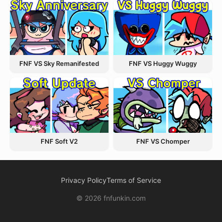
FNF VS Sky Remanifested
FNF VS Huggy Wuggy
FNF VS Chomper
FNF Soft V2
Privacy Policy
Terms of Service
© 2026 fnfunkin.com