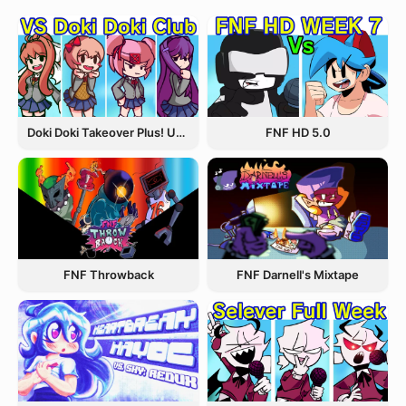
Doki Doki Takeover Plus! Update 3.5
FNF HD 5.0
FNF Throwback
FNF Darnell's Mixtape