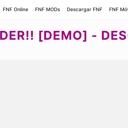
FNF Online
FNF MODs
Descargar FNF
FNF Móv
DER!! [DEMO] - D