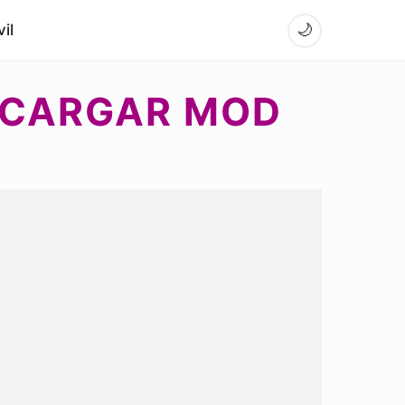
il
🌙
ESCARGAR MOD