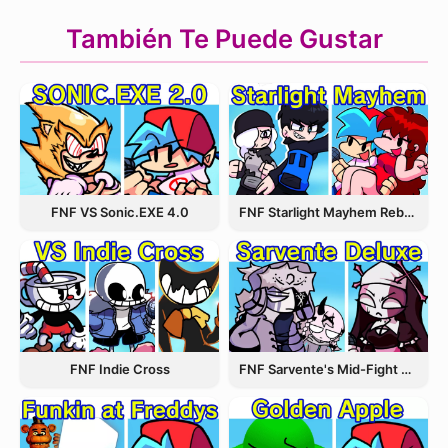
También Te Puede Gustar
FNF VS Sonic.EXE 4.0
FNF Starlight Mayhem Rebooted
FNF Indie Cross
FNF Sarvente's Mid-Fight Masses