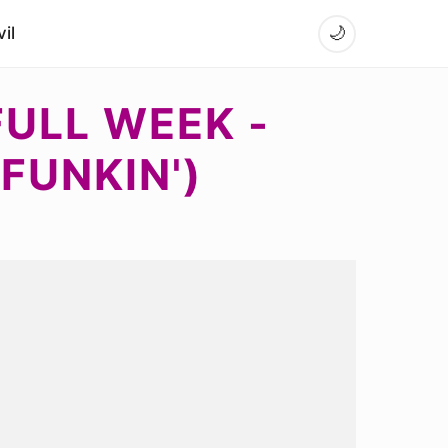
il
🌙
FULL WEEK -
FUNKIN')