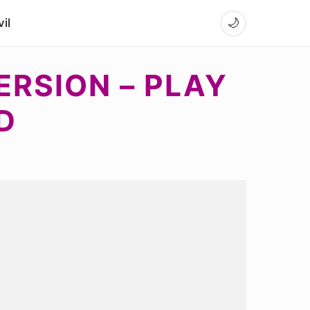
il
🌙
ERSION – PLAY
D