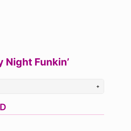
 Night Funkin’
+
OD