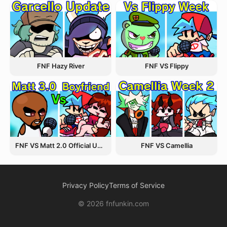
FNF Hazy River
FNF VS Flippy
FNF VS Matt 2.0 Official Update
FNF VS Camellia
Privacy Policy
Terms of Service
© 2026 fnfunkin.com