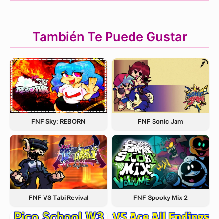
También Te Puede Gustar
FNF Sky: REBORN
FNF Sonic Jam
FNF VS Tabi Revival
FNF Spooky Mix 2