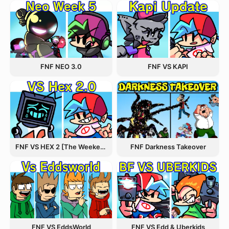
FNF NEO 3.0
FNF VS KAPI
FNF VS HEX 2 [The Weekend Update]
FNF Darkness Takeover
FNF VS EddsWorld
FNF VS Edd & Uberkids