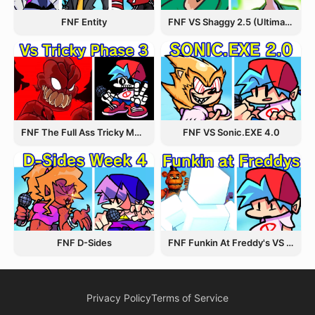
FNF Entity
FNF VS Shaggy 2.5 (Ultimate Update)
FNF The Full Ass Tricky MOD
FNF VS Sonic.EXE 4.0
FNF D-Sides
FNF Funkin At Freddy's VS Afton
Privacy Policy
Terms of Service