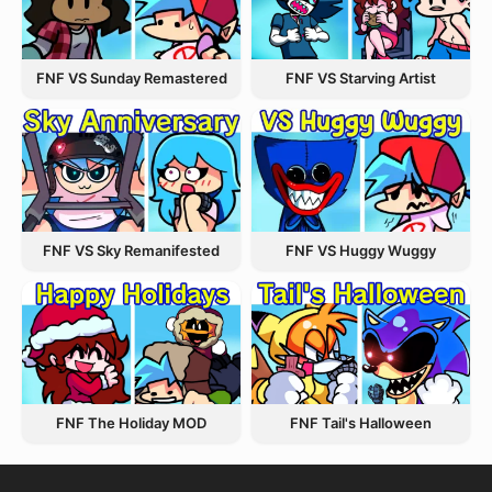
FNF VS Starving Artist
FNF VS Sunday Remastered
FNF VS Sky Remanifested
FNF VS Huggy Wuggy
FNF The Holiday MOD
FNF Tail's Halloween