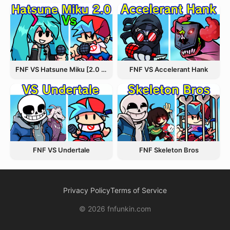
FNF VS Hatsune Miku [2.0 Update]
FNF VS Accelerant Hank
FNF VS Undertale
FNF Skeleton Bros
Privacy Policy
Terms of Service
© 2026 fnfunkin.com