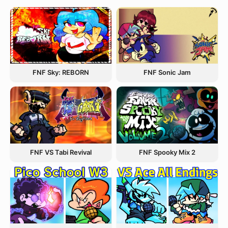
FNF Sky: REBORN
FNF Sonic Jam
FNF VS Tabi Revival
FNF Spooky Mix 2