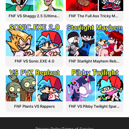
FNF VS Shaggy 2.5 (Ultimate Update)
FNF The Full Ass Tricky MOD
FNF VS Sonic.EXE 4.0
FNF Starlight Mayhem Rebooted
FNF Plants VS Rappers
FNF VS Pibby Twilight Sparkle
Privacy Policy
Terms of Service