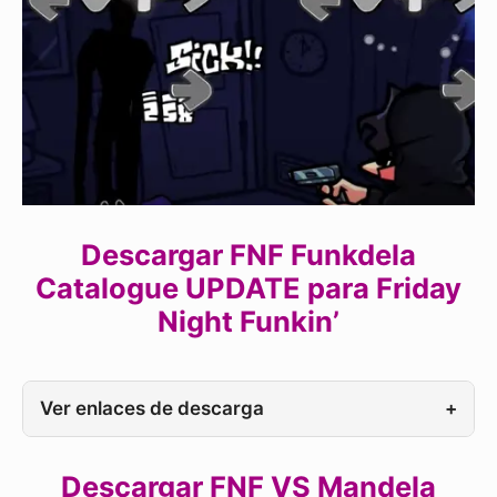
Descargar FNF Funkdela
Catalogue UPDATE para Friday
Night Funkin’
Ver enlaces de descarga
+
Descargar FNF VS Mandela