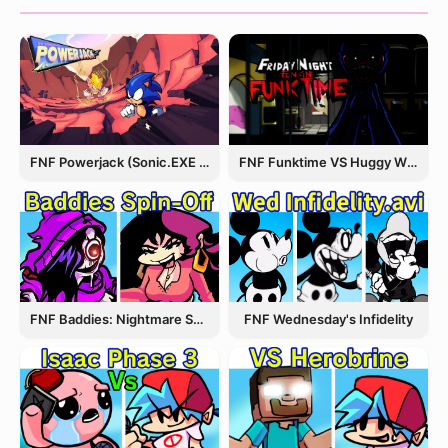
FNF Powerjack (Sonic.EXE Rerun)
FNF Funktime VS Huggy Wuggy
FNF Wednesday's Infidelity
FNF Baddies: Nightmare Spin Off