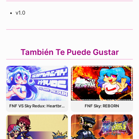
v1.0
También Te Puede Gustar
FNF VS Sky Redux: Heartbreak Havoc
FNF Sky: REBORN