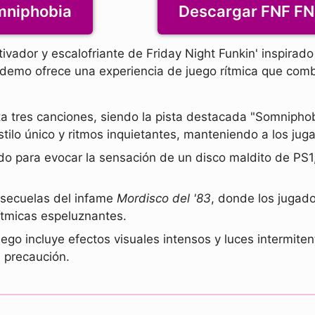
omniphobia
Descargar FNF FN
vador y escalofriante de Friday Night Funkin' inspirado
a demo ofrece una experiencia de juego rítmica que com
 tres canciones, siendo la pista destacada "Somnipho
tilo único y ritmos inquietantes, manteniendo a los jug
do para evocar la sensación de un disco maldito de PS1,
s secuelas del infame
Mordisco del '83
, donde los jugado
rítmicas espeluznantes.
uego incluye efectos visuales intensos y luces intermiten
n precaución.