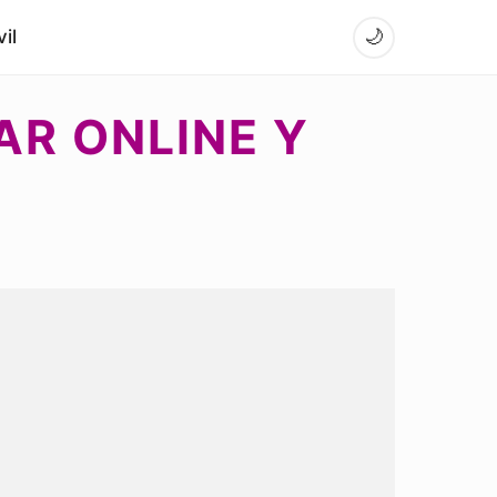
il
🌙
AR ONLINE Y