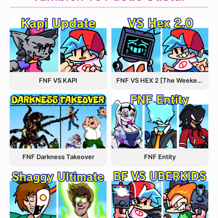
FNF VS KAPI
FNF VS HEX 2 [The Weekend Update]
FNF Entity
FNF Darkness Takeover