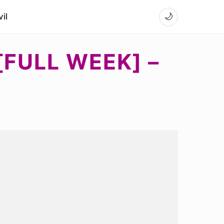
il
🌙
[FULL WEEK] –