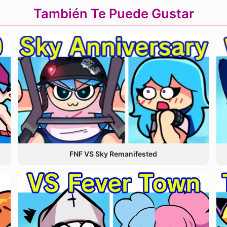
También Te Puede Gustar
FNF VS Sky Remanifested