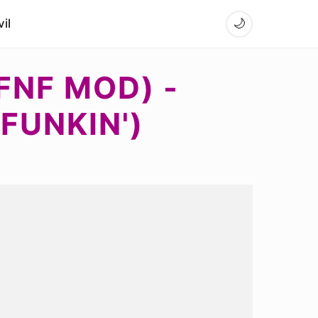
il
🌙
FNF MOD) -
FUNKIN')