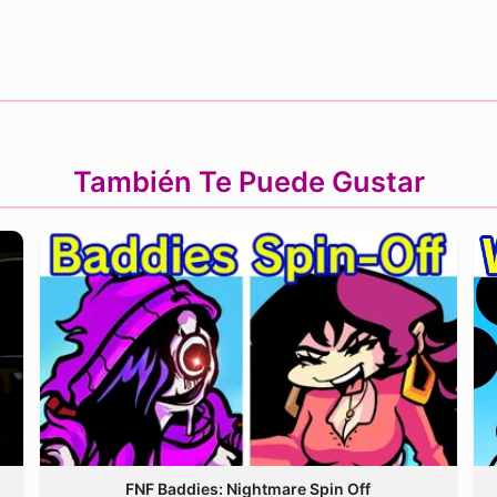
También Te Puede Gustar
FNF Baddies: Nightmare Spin Off