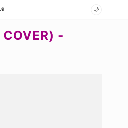
il
🌙
 COVER) -