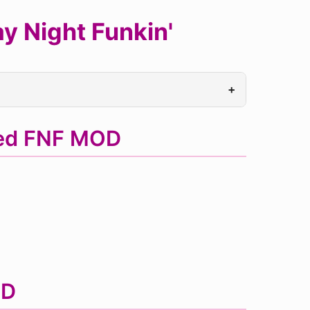
y Night Funkin'
+
ted FNF MOD
OD