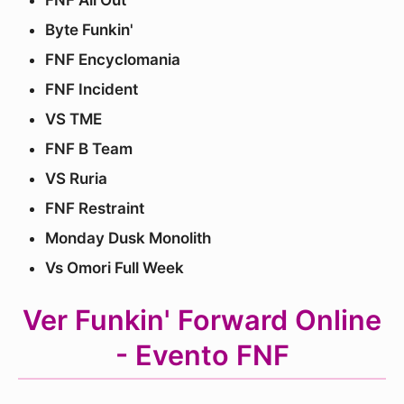
FNF All Out
Byte Funkin'
FNF Encyclomania
FNF Incident
VS TME
FNF B Team
VS Ruria
FNF Restraint
Monday Dusk Monolith
Vs Omori Full Week
Ver Funkin' Forward Online
- Evento FNF