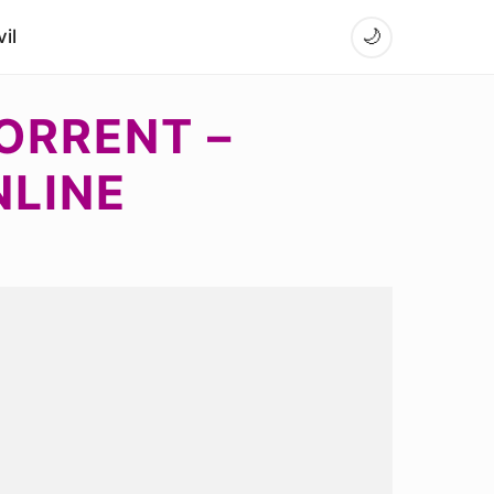
il
🌙
ORRENT –
NLINE