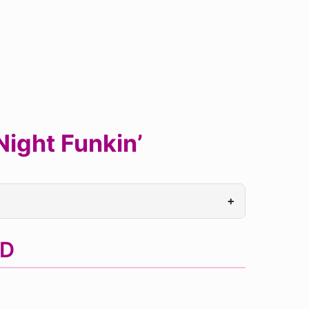
Night Funkin’
+
OD