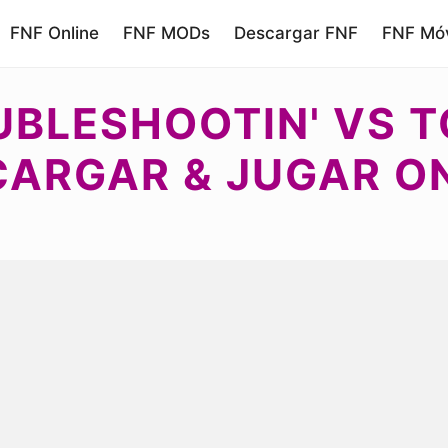
FNF Online
FNF MODs
Descargar FNF
FNF Móv
UBLESHOOTIN' VS T
ARGAR & JUGAR O