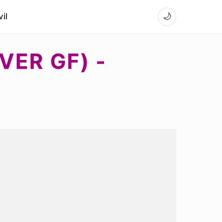
il
🌙
VER GF) -