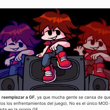
a
reemplazar a GF
, ya que mucha gente se cansa de qu
dos los enfrentamientos del juego). No es el único MOD
ada en la propia GF.