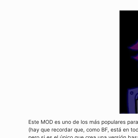
Este MOD es uno de los más populares par
(hay que recordar que, como BF, está en to
pero si es el único que crea una versión bas