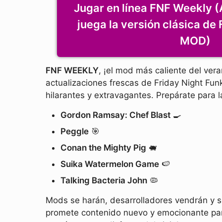
Jugar en línea FNF Weekly (
juega la versión clásica de
MOD)
FNF WEEKLY
, ¡el mod más caliente del ver
actualizaciones frescas de Friday Night Fu
hilarantes y extravagantes. Prepárate para l
Gordon Ramsay: Chef Blast
🍳
Peggle
🎯
Conan the Mighty Pig
🐖
Suika Watermelon Game
🍉
Talking Bacteria John
🦠
Mods se harán, desarrolladores vendrán y s
promete contenido nuevo y emocionante para