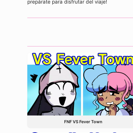
prepárate para disfrutar del viaje!
FNF VS Fever Town