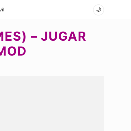
il
🌙
ES) – JUGAR
 MOD