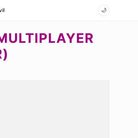
il
🌙
 MULTIPLAYER
)