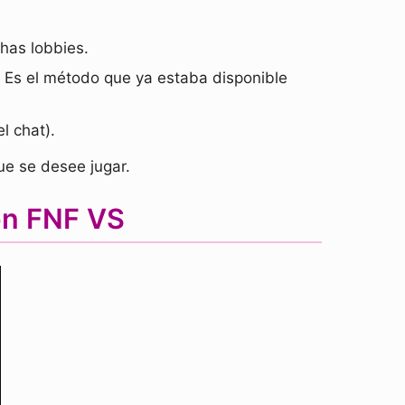
chas lobbies.
o. Es el método que ya estaba disponible
l chat).
ue se desee jugar.
on FNF VS