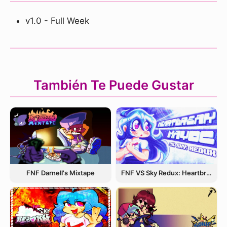
v1.0 - Full Week
También Te Puede Gustar
FNF Darnell's Mixtape
FNF VS Sky Redux: Heartbreak Havoc