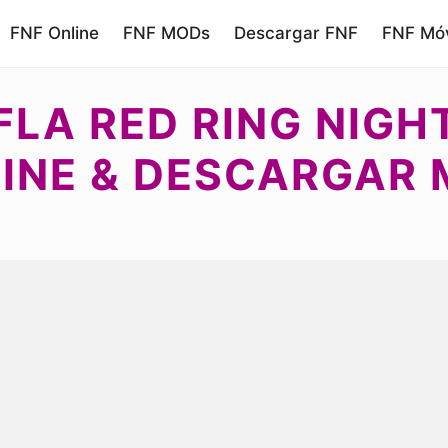
FNF Online
FNF MODs
Descargar FNF
FNF Móv
FLA RED RING NIG
INE & DESCARGAR