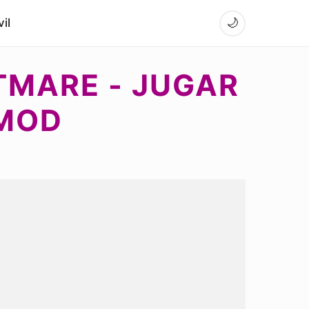
il
🌙
HTMARE - JUGAR
 MOD