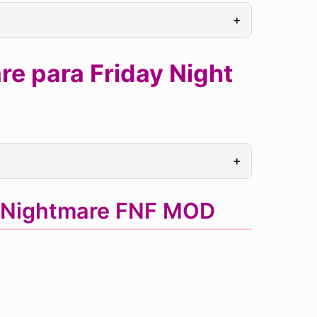
+
e para Friday Night
+
g Nightmare FNF MOD