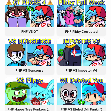
FNF VS QT
FNF Pibby Corrupted
FNF VS Nonsense
FNF VS Impostor V4
FNF Happy Tree Funkers (VS FLIPPY)
FNF VS Eteled (Mii Funkin')