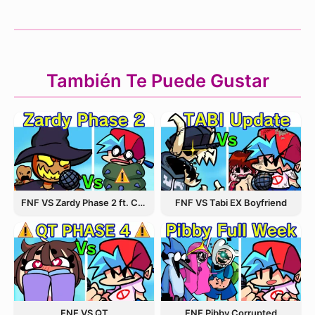
También Te Puede Gustar
FNF VS Zardy Phase 2 ft. CableCrow
FNF VS Tabi EX Boyfriend
FNF VS QT
FNF Pibby Corrupted