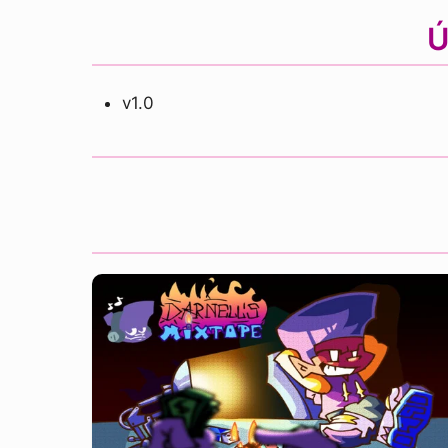
Ú
v1.0