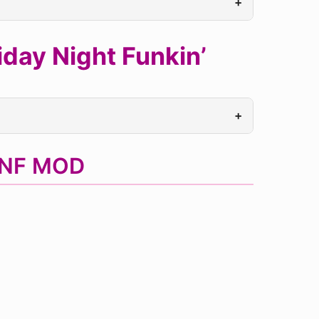
+
day Night Funkin’
+
 FNF MOD