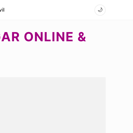
il
🌙
GAR ONLINE &