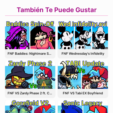
También Te Puede Gustar
FNF Wednesday's Infidelity
FNF Baddies: Nightmare Spin Off
FNF VS Zardy Phase 2 ft. CableCrow
FNF VS Tabi EX Boyfriend