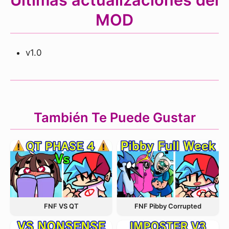
MOD
v1.0
También Te Puede Gustar
FNF VS QT
FNF Pibby Corrupted