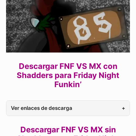
Descargar FNF VS MX con
Shadders para Friday Night
Funkin’
Ver enlaces de descarga
+
Descargar FNF VS MX sin