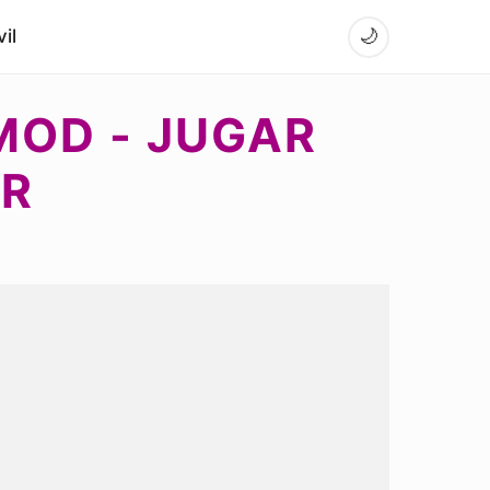
il
🌙
 MOD - JUGAR
AR