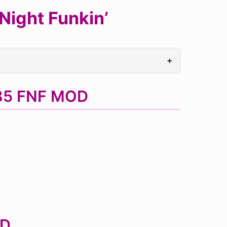
Night Funkin’
+
 85 FNF MOD
OD