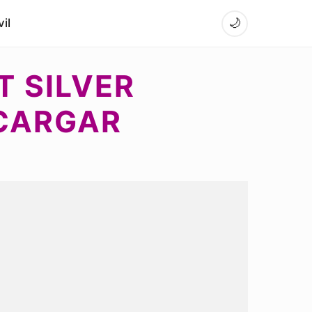
il
🌙
T SILVER
CARGAR