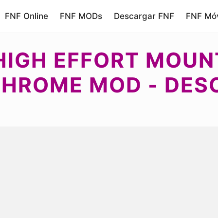
FNF Online
FNF MODs
Descargar FNF
FNF Móv
HIGH EFFORT MOUN
HROME MOD - DES