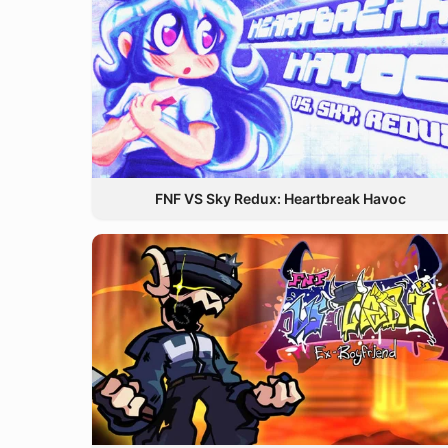
FNF VS Sky Redux: Heartbreak Havoc