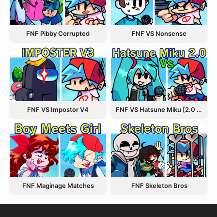
FNF VS Nonsense
FNF Pibby Corrupted
FNF VS Hatsune Miku [2.0 Update]
FNF VS Impostor V4
FNF Maginage Matches
FNF Skeleton Bros