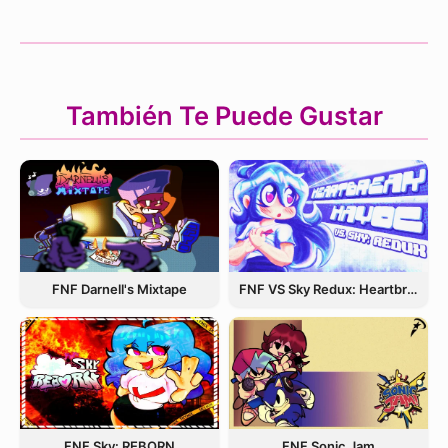
También Te Puede Gustar
FNF Darnell's Mixtape
FNF VS Sky Redux: Heartbreak Havoc
FNF Sky: REBORN
FNF Sonic Jam