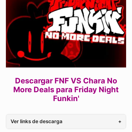
Descargar FNF VS Chara No
More Deals para Friday Night
Funkin'
Ver links de descarga
+