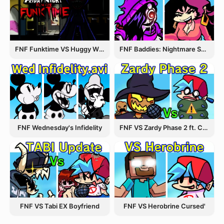
FNF Funktime VS Huggy Wuggy
FNF Baddies: Nightmare Spin Off
FNF Wednesday's Infidelity
FNF VS Zardy Phase 2 ft. CableCrow
FNF VS Herobrine Cursed'
FNF VS Tabi EX Boyfriend