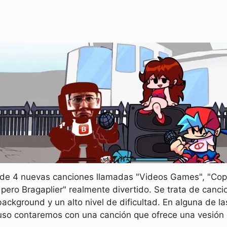
 de 4 nuevas canciones llamadas "Videos Games", "Copyr
ero Bragaplier" realmente divertido. Se trata de canc
ackground y un alto nivel de dificultad. En alguna de l
uso contaremos con una canción que ofrece una vesión c