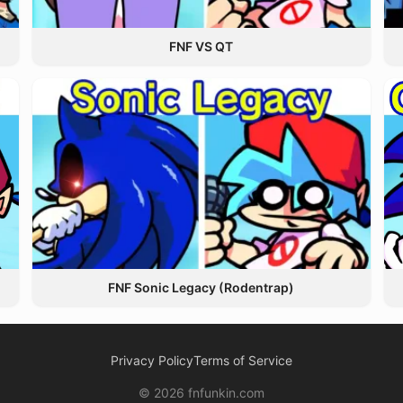
FNF VS QT
FNF Sonic Legacy (Rodentrap)
Privacy Policy
Terms of Service
© 2026 fnfunkin.com