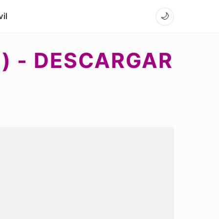
il
🌙
) - DESCARGAR