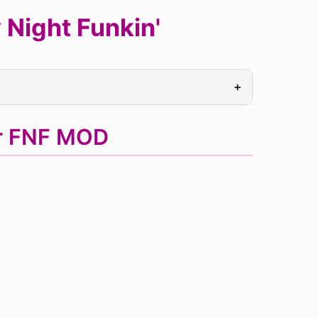
 Night Funkin'
+
er FNF MOD