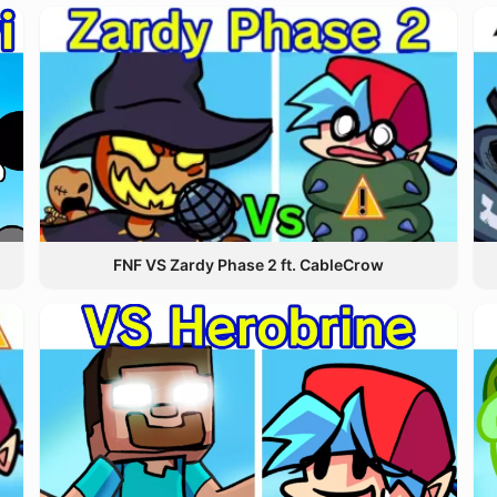
FNF VS Zardy Phase 2 ft. CableCrow