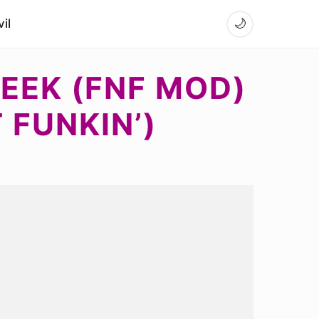
il
🌙
EEK (FNF MOD)
 FUNKIN’)