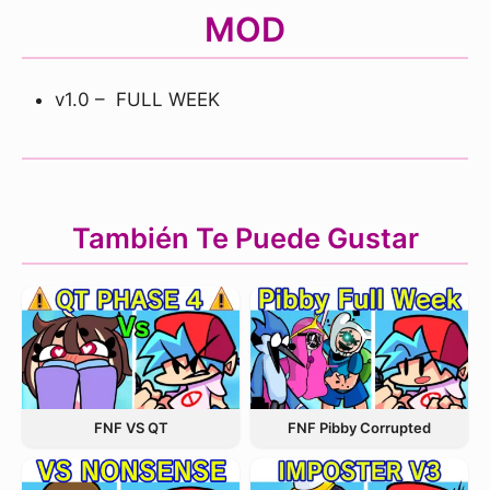
MOD
v1.0 – FULL WEEK
También Te Puede Gustar
FNF VS QT
FNF Pibby Corrupted