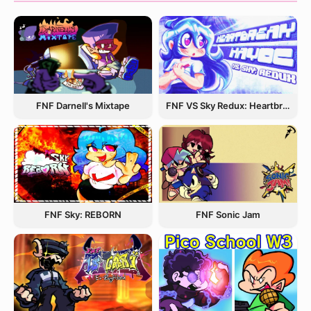
FNF Darnell's Mixtape
FNF VS Sky Redux: Heartbreak Havoc
FNF Sky: REBORN
FNF Sonic Jam