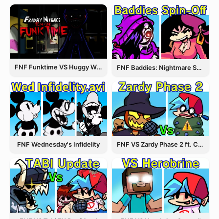
FNF Funktime VS Huggy Wuggy
FNF Baddies: Nightmare Spin Off
FNF Wednesday's Infidelity
FNF VS Zardy Phase 2 ft. CableCrow