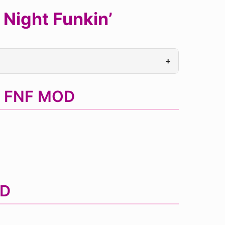
Night Funkin’
+
s FNF MOD
OD