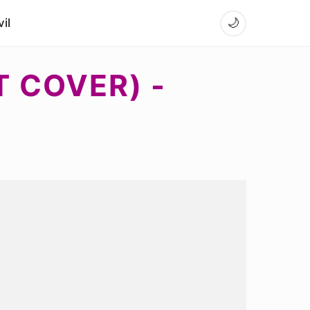
il
🌙
 COVER) -